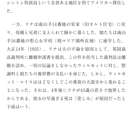
シントン特派員という名誉ある地位を得てアメリカへ移住し
た。
一方、リナは南山手14番地の実家（旧オルト住宅）に戻
り、母親と兄弟に支えられて静かに暮らした。娘たちは南山
手16番地の聖心女学校（現マリア園所在地）に通学した。
大正14年（1925）、リナは夫の不倫を原因として、英国最
高裁判所に離婚申請書を提出。この件を担当した裁判長は離
婚を認め、一切の反論をしなかったウィルモットに対し、慰
謝料と娘たちの養育費の支払いを命じた。しかし、ウィルモ
ット・ルイスはほどなくしてこの重荷の大部分から免れるこ
とになった。それは、4年後にリナが43歳の若さで他界した
からである。彼女の早過ぎる死は「悲しみ」が原因だったと
子孫はいう。