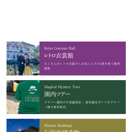
Retro Costume Hall
レトロ衣裳館
たくさんのレトロ衣裳から
お気に入りの1着を着て園内
散策
Magical Mystery Tour
園内ツアー
グラバー園内の不思議発見！
歴史観光ガイドがグラバ
ー園を無料案内。
Historic Buildings