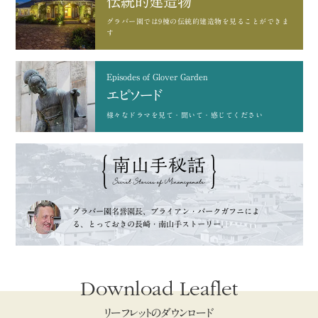
伝統的建造物
グラバー園では9棟の
伝統的建造物を見ることができま
す
Episodes of Glover Garden
エピソード
様々なドラマを
見て・聞いて・感じてください
グラバー園名誉園長、
ブライアン・バークガフニによ
る、
とっておきの長崎・南山手ストーリー。
Download Leaflet
リーフレットのダウンロード