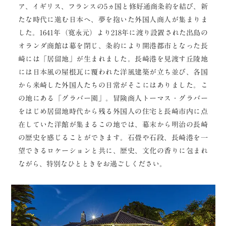
ア、イギリス、フランスの5ヵ国と修好通商条約を結び、新
たな時代に進む日本へ、夢を抱いた外国人商人が集まりま
した。1641年（寛永元）より218年に渡り設置された出島の
オランダ商館は幕を閉じ、条約により開港都市となった長
崎には「居留地」が生まれました。長崎港を見渡す丘陵地
には日本風の屋根瓦に覆われた洋風建築が立ち並び、各国
から来崎した外国人たちの日常がそこにはありました。こ
の地にある「グラバー園」。冒険商人トーマス・グラバー
をはじめ居留地時代から残る外国人の住宅と長崎市内に点
在していた洋館が集まるこの地では、幕末から明治の長崎
の歴史を感じることができます。石畳や石段、長崎港を一
望できるロケーションと共に、歴史、文化の香りに包まれ
ながら、特別なひとときをお過ごしください。