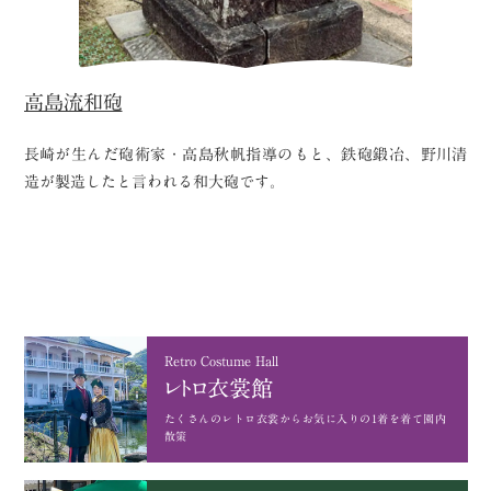
高島流和砲
長崎が生んだ砲術家・高島秋帆指導のもと、鉄砲鍛冶、野川清
造が製造したと言われる和大砲です。
Retro Costume Hall
レトロ衣裳館
たくさんのレトロ衣裳から
お気に入りの1着を着て園内
散策