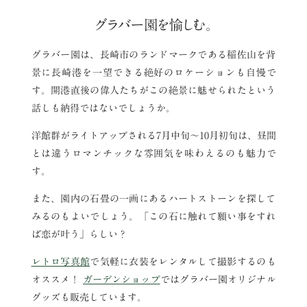
グラバー園を愉しむ。
グラバー園は、長崎市のランドマークである稲佐山を背
景に長崎港を一望できる絶好のロケーションも自慢で
す。開港直後の偉人たちがこの絶景に魅せられたという
話しも納得ではないでしょうか。
洋館群がライトアップされる7月中旬～10月初旬は、昼間
とは違うロマンチックな雰囲気を味わえるのも魅力で
す。
また、園内の石畳の一画にあるハートストーンを探して
みるのもよいでしょう。「この石に触れて願い事をすれ
ば恋が叶う」らしい？
レトロ写真館
で気軽に衣装をレンタルして撮影するのも
オススメ！
ガーデンショップ
ではグラバー園オリジナル
グッズも販売しています。