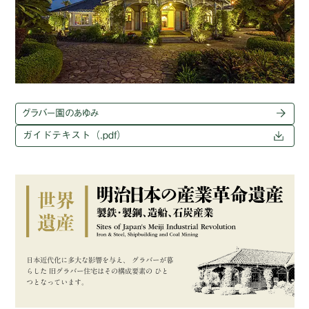
グラバー園のあゆみ
ガイドテキスト（.pdf）
日本近代化に多大な影響を与え、
グラバーが暮
らした
旧グラバー住宅はその構成要素の
ひと
つとなっています。