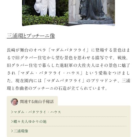
三浦環とプッチーニ像
長崎が舞台のオペラ「マダムバタフライ」に登場する景色はま
るで旧グラバー住宅から望む景色を思わせる描写です。戦後、
旧グラバー住宅で暮らした進駐軍の大佐夫人はその景色に魅了
され「マダム・バタフライ・ハウス」という愛称をつけまし
た。現在園内には「マダムバタフライ」のプリマドンナ、三浦
環と作曲者のプッチーニの石造が立てられています。
関連する南山手秘話
マダム・バタフライ・ハウス
蝶々夫人ゆかりの地
三浦環像