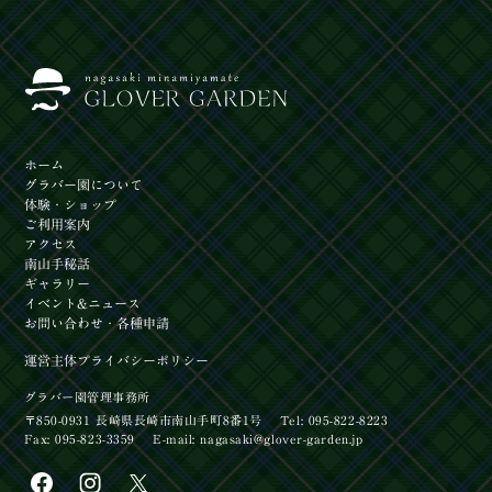
ホーム
グラバー園
について
体験
・ショップ
ご利用案内
アクセス
南山手秘話
ギャラリー
イベント
&ニュース
お問い合わせ
・各種申請
運営主体
プライバシーポリシー
グラバー園管理事務所
〒850-0931 長崎県長崎市南山手町8番1号
Tel: 095-822-8223
Fax: 095-823-3359
E-mail:
nagasaki@glover-garden.jp
【イベント】長崎居留地まつり2026開催！