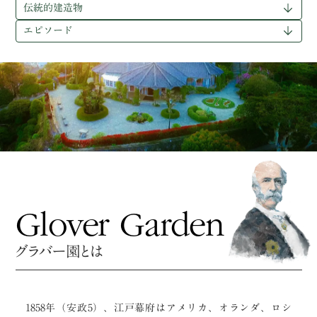
伝統的建造物
エピソード
About
Glover Garden
グラバー園とは
1858年（安政5）、江戸幕府はアメリカ、オランダ、ロシ