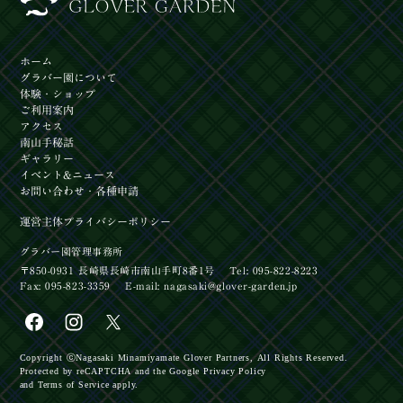
ホーム
グラバー園
について
体験
・ショップ
ご利用案内
アクセス
南山手秘話
ギャラリー
イベント
&ニュース
お問い合わせ
・各種申請
運営主体
プライバシーポリシー
グラバー園管理事務所
〒850-0931 長崎県長崎市南山手町8番1号
Tel: 095-822-8223
Fax: 095-823-3359
E-mail:
nagasaki@glover-garden.jp
【イベント】長崎居留地まつり2026開催！
【イベント】8/16開催‼第3日曜日×長崎市民入園
Copyright ⓒ
Nagasaki Minamiyamate Glover Partners,
All Rights Reserved.
料無料デー
Protected by reCAPTCHA
and the Google
Privacy Policy
【お知らせ】長崎の魅力を詰め込んだカプセルトイ
and
Terms of Service
apply.
が登場！「街ガチャ in 長崎」