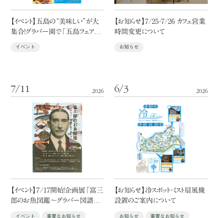
【イベント】五島の“美味しい”が大
【お知らせ】7/25・7/26 カフェ営業
集合！グラバー園で「五島フェア」
時間変更について
開催！
イベント
お知らせ
7/11
6/3
2026
2026
【イベント】７/17開始！企画展「富三
【お知らせ】冷スポット・ミスト扇風機
郎のお魚図鑑～グラバー図譜を
設置のご案内について
見てみよう～」
イベント
重要なお知らせ
お知らせ
重要なお知らせ