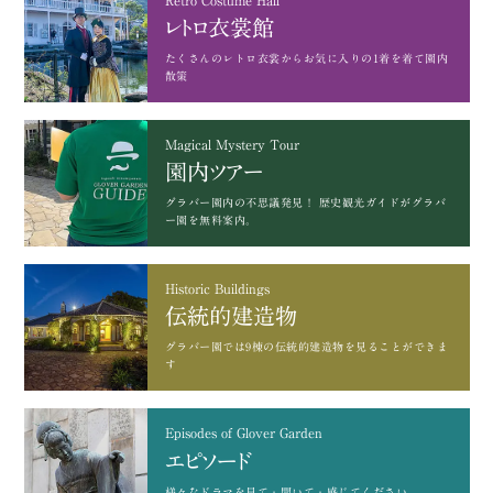
Retro Costume Hall
レトロ衣裳館
たくさんのレトロ衣裳から
お気に入りの1着を着て園内
散策
Magical Mystery Tour
園内ツアー
グラバー園内の不思議発見！
歴史観光ガイドがグラバ
ー園を無料案内。
Historic Buildings
伝統的建造物
グラバー園では9棟の
伝統的建造物を見ることができま
す
Episodes of Glover Garden
エピソード
様々なドラマを
見て・聞いて・感じてください