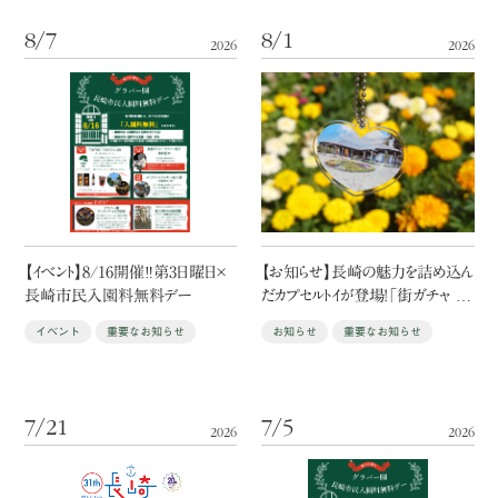
8/7
8/1
2026
2026
【イベント】8/16開催‼第3日曜日×
【お知らせ】長崎の魅力を詰め込ん
長崎市民入園料無料デー
だカプセルトイが登場！「街ガチャ in
長崎」
イベント
重要なお知らせ
お知らせ
重要なお知らせ
7/21
7/5
2026
2026