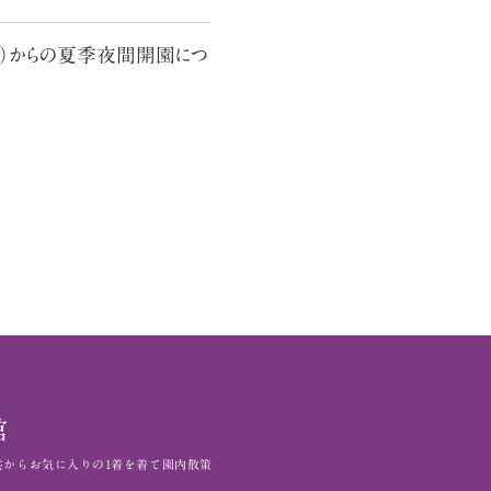
（金）からの夏季夜間開園につ
館
裳から
お気に入りの1着を着て園内散策