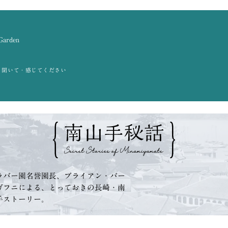
 Garden
・聞いて・感じてください
ラバー園名誉園長、
ブライアン・バー
ガフニによる、
とっておきの長崎・南
手ストーリー。