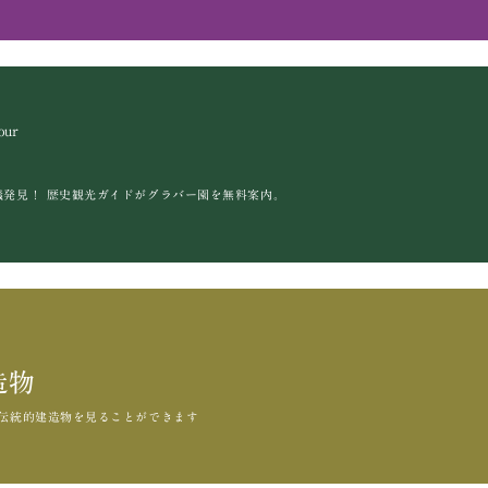
our
議発見！
歴史観光ガイドがグラバー園を無料案内。
造物
伝統的建造物を見ることができます