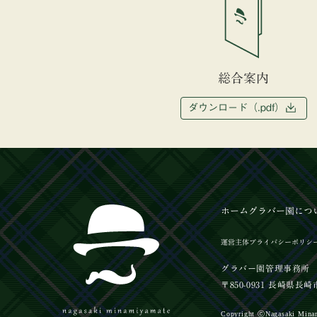
総合案内
ダウンロード（.pdf）
ホーム
グラバー園
につ
運営主体
プライバシーポリシ
グラバー園管理事務所
〒850-0931 長崎県
Copyright ⓒ
Nagasaki Mina