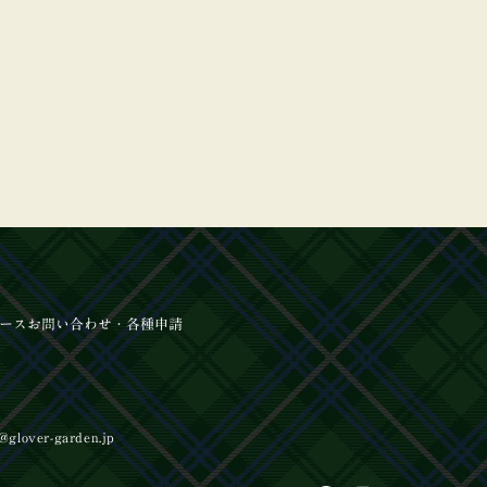
ース
お問い合わせ
・各種申請
ント】長崎居留地まつり2026開催！
@glover-garden.jp
ント】8/16開催‼第3日曜日×長崎市
重要な