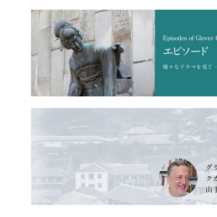
Episodes of Glover
エピソード
様々なドラマを
見て
グ
ク
山