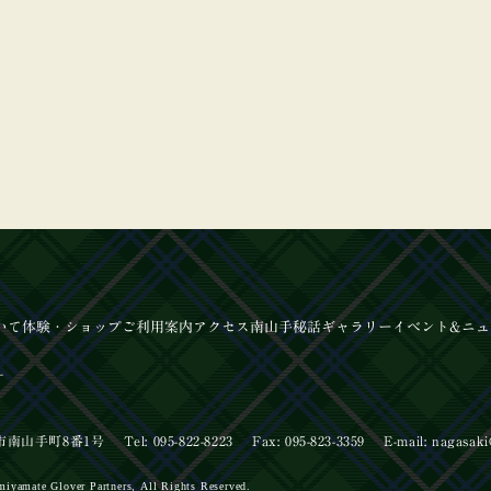
いて
体験
・ショップ
ご利用案内
アクセス
南山手秘話
ギャラリー
イベント
&ニュ
ー
【イベ
長崎市南山手町8番1号
Tel: 095-822-8223
Fax: 095-823-3359
E-mail:
nagasaki
【イベ
miyamate Glover Partners,
All Rights Reserved.