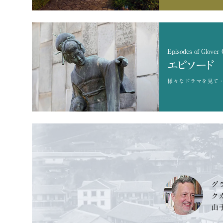
Episodes of Glover
エピソード
様々なドラマを
見て
グ
ク
山