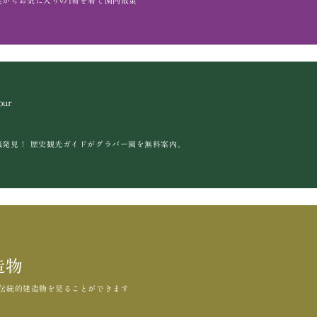
裳から
お気に入りの1着を着て園内散策
our
議発見！
歴史観光ガイドがグラバー園を無料案内。
造物
伝統的建造物を見ることができます