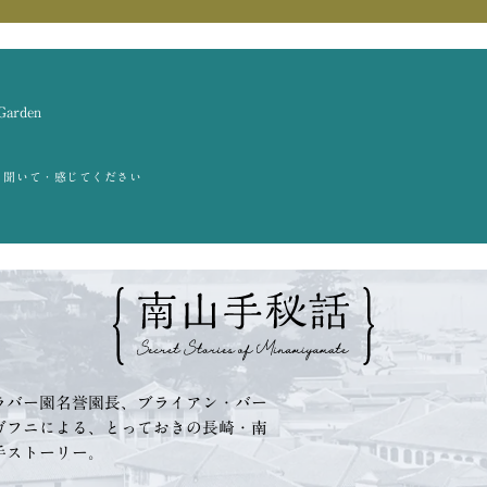
 Garden
・聞いて・感じてください
ラバー園名誉園長、
ブライアン・バー
ガフニによる、
とっておきの長崎・南
手ストーリー。