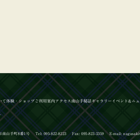
いて
体験
・ショップ
ご利用案内
アクセス
南山手秘話
ギャラリー
イベント
&ニュ
ー
【イベ
長崎市南山手町8番1号
Tel: 095-822-8223
Fax: 095-823-3359
E-mail:
nagasaki