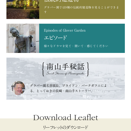
グラバー園では9棟の
伝統的建造物を見ることができま
す
Episodes of Glover Garden
エピソード
様々なドラマを
見て・聞いて・感じてください
グラバー園名誉園長、
ブライアン・バークガフニによ
る、
とっておきの長崎・南山手ストーリー。
Download Leaflet
リーフレットのダウンロード