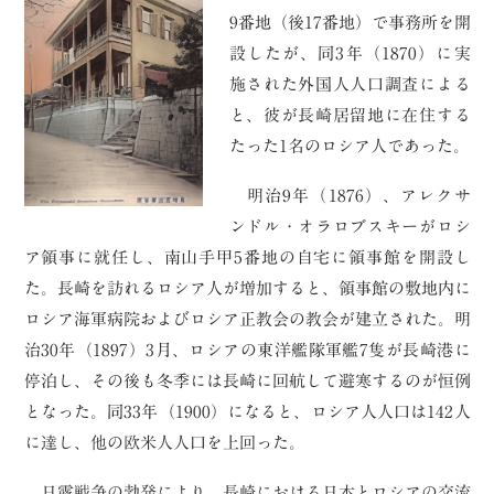
9番地（後17番地）で事務所を開
設したが、同3年（1870）に実
施された外国人人口調査による
と、彼が長崎居留地に在住する
たった1名のロシア人であった。
明治9年（1876）、アレクサ
ンドル・オラロブスキーがロシ
ア領事に就任し、南山手甲5番地の自宅に領事館を開設し
た。長崎を訪れるロシア人が増加すると、領事館の敷地内に
ロシア海軍病院およびロシア正教会の教会が建立された。明
治30年（1897）3月、ロシアの東洋艦隊軍艦7隻が長崎港に
停泊し、その後も冬季には長崎に回航して避寒するのが恒例
となった。同33年（1900）になると、ロシア人人口は142人
に達し、他の欧米人人口を上回った。
日露戦争の勃発により、長崎における日本とロシアの交流