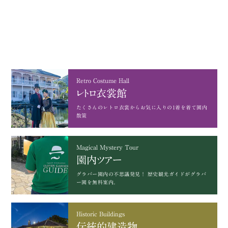
Retro Costume Hall
レトロ衣裳館
たくさんのレトロ衣裳から
お気に入りの1着を着て園内
散策
Magical Mystery Tour
園内ツアー
グラバー園内の不思議発見！
歴史観光ガイドがグラバ
ー園を無料案内。
Historic Buildings
伝統的建造物