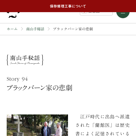
保存修理工事について
日本語
ホーム
南山手秘話
ブラックバーン家の悲劇
Story 94
ブラックバーン家の悲劇
江戸時代に出島へ派遣
された「蘭館医」は歴史
書によく記憶されている