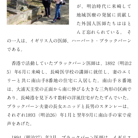
が、明治時代に来崎して
地域医療の発展に貢献し
た外国人医師たちはほと
んど忘れられている。 そ
の一人は、イギリス人の医師、ハーバート・ブラックバーン
である。
香港で活動していたブラックバーン医師は、1892（明治2
5）年6月に来崎し、長崎医学校の講師に就任し、妻のエミ
リーと共に南山手8番地の住宅に入居した。南山手８番地
は、大浦天主堂の正面から南に伸びる大きな三角形の区画で
あり、長崎港を見下ろす数軒の洋風住宅がたたずんでいた。
ブラックバーン夫妻の長女エニッドと長男のスタンレーは、
それぞれ1893（明治26）年1月と翌年9月に南山手の家で産
声をあげた。
1894（明治27）年3月、ブラックバーン医師は、イギリス