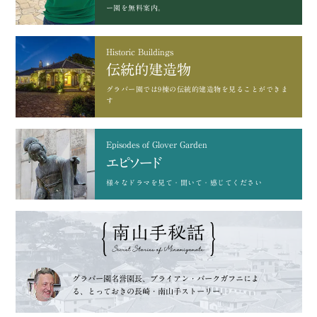
ー園を無料案内。
Historic Buildings
伝統的建造物
グラバー園では9棟の
伝統的建造物を見ることができま
す
Episodes of Glover Garden
エピソード
様々なドラマを
見て・聞いて・感じてください
グラバー園名誉園長、
ブライアン・バークガフニによ
る、
とっておきの長崎・南山手ストーリー。