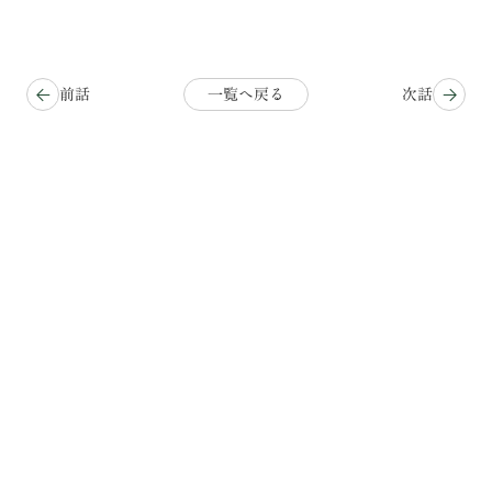
前話
一覧へ戻る
次話