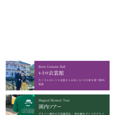
Retro Costume Hall
レトロ衣裳館
たくさんのレトロ衣裳から
お気に入りの1着を着て園内
散策
Magical Mystery Tour
園内ツアー
グラバー園内の不思議発見！
歴史観光ガイドがグラバ