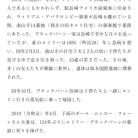
人であるにもかかわらず、駐長崎アメリカ副領事に任命さ
れ、ウィリアム・アバクロンビー領事が長崎を離れている
間、南山手14番地（現在の旧オルト住宅）の領事館で業務
にあたった。ブラックバーン一家は長崎で幸せな日々を送っ
ていたが、妻のエミリーは1895（明治28）年に急病を患
い、同年3月3日、南山手の自宅で夫と2人の幼い子供たちが
見守る中で息を引き取った。33歳の若さだった。その後、
多くの友人たちが葬儀に参列し、遺体は坂本国際墓地に埋葬
された。
同年10月、ブラックバーン医師は子供たちと一緒にロン
ドン行きの蒸気船に乗って帰国した。
2019（令和元）年4月、子孫のポール・ムンロー・フォー
レさん夫妻は、124年ぶりにエミリー・ブラックバーンの墓
前に祈りを捧げた。