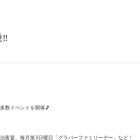
‼
、多数イベントを開催🎵
治夜宴、毎月第3日曜日「グラバーファミリーデー」など
！