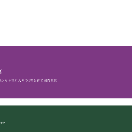
館
裳から
お気に入りの1着を着て園内散策
our