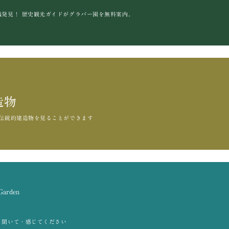
議発見！
歴史観光ガイドがグラバー園を無料案内。
造物
伝統的建造物を見ることができます
 Garden
・聞いて・感じてください