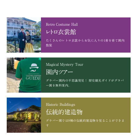
Retro Costume Hall
レトロ衣裳館
たくさんのレトロ衣裳から
お気に入りの1着を着て園内
散策
Magical Mystery Tour
園内ツアー
グラバー園内の不思議発見！
歴史観光ガイドがグラバ
ー園を無料案内。
Historic Buildings
伝統的建造物
グラバー園では9棟の
伝統的建造物を見ることができま
す