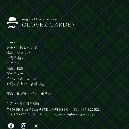
ホーム
グラバー園
について
体験
・ショップ
ご利用案内
アクセス
南山手秘話
ギャラリー
イベント
&ニュース
お問い合わせ
・各種申請
運営主体
プライバシーポリシー
グラバー園管理事務所
〒850-0931 長崎県長崎市南山手町8番1号
Tel: 095-822-8223
Fax: 095-823-3359
E-mail:
nagasaki@glover-garden.jp