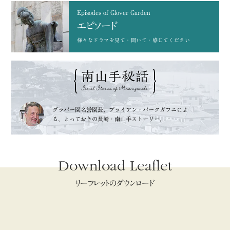
Episodes of Glover Garden
エピソード
様々なドラマを
見て・聞いて・感じてください
グラバー園名誉園長、
ブライアン・バークガフニによ
る、
とっておきの長崎・南山手ストーリー。
Download Leaflet
リーフレットのダウンロード