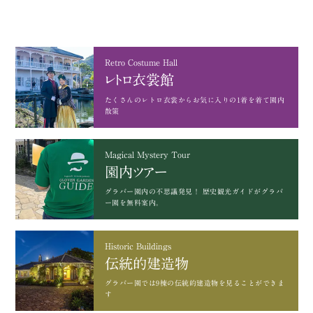
Retro Costume Hall
レトロ衣裳館
たくさんのレトロ衣裳から
お気に入りの1着を着て園内
散策
Magical Mystery Tour
園内ツアー
グラバー園内の不思議発見！
歴史観光ガイドがグラバ
ー園を無料案内。
Historic Buildings
伝統的建造物
グラバー園では9棟の
伝統的建造物を見ることができま
す