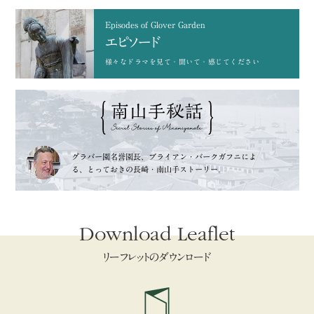
Episodes of Glover Garden
エピソード
様々なドラマを
見て・聞いて・感じてください
グラバー園名誉園長、
ブライアン・バークガフニによ
る、
とっておきの長崎・南山手ストーリー。
Download Leaflet
リーフレットのダウンロード