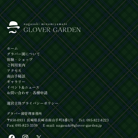
ホーム
グラバー園
について
体験
・ショップ
ご利用案内
アクセス
南山手秘話
ギャラリー
イベント
&ニュース
お問い合わせ
・各種申請
運営主体
プライバシーポリシー
グラバー園管理事務所
〒850-0931 長崎県長崎市南山手町8番1号
Tel: 095-822-8223
Fax: 095-823-3359
E-mail:
nagasaki@glover-garden.jp