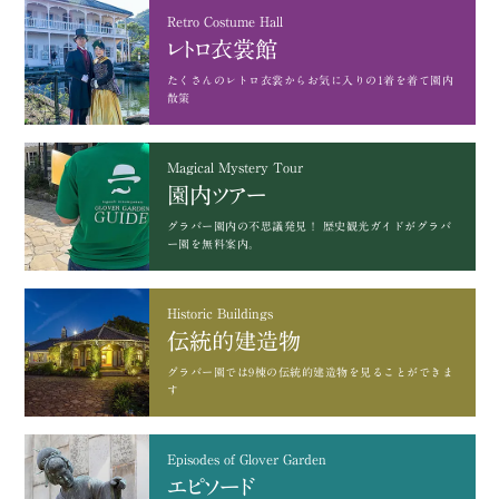
Retro Costume Hall
レトロ衣裳館
たくさんのレトロ衣裳から
お気に入りの1着を着て園内
散策
Magical Mystery Tour
園内ツアー
グラバー園内の不思議発見！
歴史観光ガイドがグラバ
ー園を無料案内。
Historic Buildings
伝統的建造物
グラバー園では9棟の
伝統的建造物を見ることができま
す
Episodes of Glover Garden
エピソード