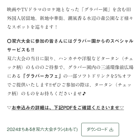
映画やTVドラマのロケ地となった「グラバー園」を含む旧
外国人居留地、新地中華街、潮風香る水辺の森公園など様々
なスポットを巡ります！
〇双六大会に参加の皆さんにはグラバー園からのスペシャル
サービスも‼
双六大会の当日に限り、ハンカチや洋服などタータン（チェ
ック柄）のもののご持参で、グラバー園内の三浦環像前広場
にある
「グラバーカフェ」
の一部ソフトドリンクを5％オフ
でご提供いたします‼ぜひご参加の際は、タータン（チェッ
ク柄）のものをお持ちくださいませ🎵
▽
お申込みの詳細は、下記PDFをご確認くださいませ▽
2024まちあるき双六大会チラシ(おもて)
ダウンロード