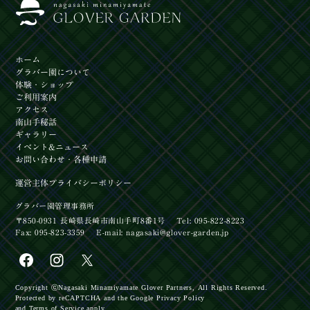
ホーム
グラバー園
について
体験
・ショップ
ご利用案内
アクセス
南山手秘話
ギャラリー
イベント
&ニュース
お問い合わせ
・各種申請
運営主体
プライバシーポリシー
グラバー園管理事務所
〒850-0931 長崎県長崎市南山手町8番1号
Tel: 095-822-8223
Fax: 095-823-3359
E-mail:
nagasaki@glover-garden.jp
【イベント】７/17開始！企画展「富三郎のお魚図
Copyright ⓒ
Nagasaki Minamiyamate Glover Partners,
All Rights Reserved.
鑑～グラバー図譜を見てみよう～」
Protected by reCAPTCHA
and the Google
Privacy Policy
【お知らせ】長崎の魅力を詰め込んだカプセルトイ
and
Terms of Service
apply.