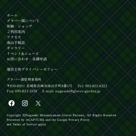
ホーム
グラバー園
について
体験
・ショップ
ご利用案内
アクセス
南山手秘話
ギャラリー
イベント
&ニュース
お問い合わせ
・各種申請
運営主体
プライバシーポリシー
グラバー園管理事務所
〒850-0931 長崎県長崎市南山手町8番1号
Tel: 095-822-8223
Fax: 095-823-3359
E-mail:
nagasaki@glover-garden.jp
【イベント】グラバー園ランタンナイト2026開催
Copyright ⓒ
Nagasaki Minamiyamate Glover Partners,
All Rights Reserved.
Protected by reCAPTCHA
and the Google
Privacy Policy
【イベント】8/16開催‼第3日曜日×長崎市民入園
and
Terms of Service
apply.
料無料デー