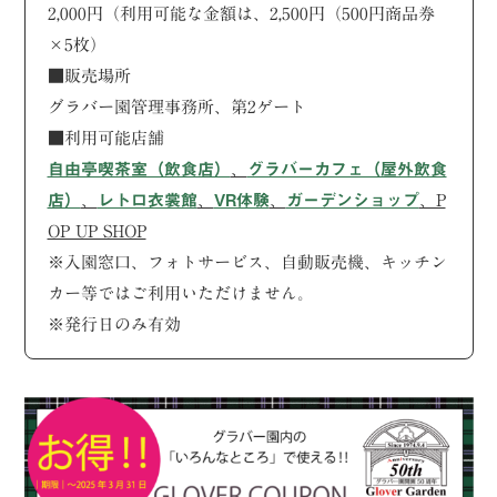
2,000円（利用可能な金額は、2,500円（500円商品券
×5枚）
■販売場所
グラバー園管理事務所、第2ゲート
■利用可能店舗
自由亭喫茶室（飲食店）
、
グラバーカフェ（屋外飲食
店）
、
レトロ衣裳館
、
VR体験
、
ガーデンショップ
、P
OP UP SHOP
※入園窓口、フォトサービス、自動販売機、キッチン
カー等ではご利用いただけません。
※発行日のみ有効