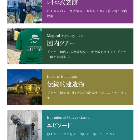
レトロ衣裳館
たくさんのレトロ衣裳から
お気に入りの1着を着て園内
散策
Magical Mystery Tour
園内ツアー
グラバー園内の不思議発見！
歴史観光ガイドがグラバ
ー園を無料案内。
Historic Buildings
伝統的建造物
グラバー園では9棟の
伝統的建造物を見ることができま
す
Episodes of Glover Garden
エピソード
様々なドラマを
見て・聞いて・感じてください