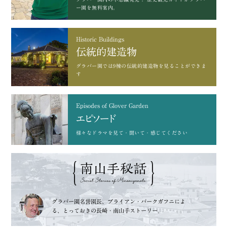
ー園を無料案内。
Historic Buildings
伝統的建造物
グラバー園では9棟の
伝統的建造物を見ることができま
す
Episodes of Glover Garden
エピソード
様々なドラマを
見て・聞いて・感じてください
グラバー園名誉園長、
ブライアン・バークガフニによ
る、
とっておきの長崎・南山手ストーリー。