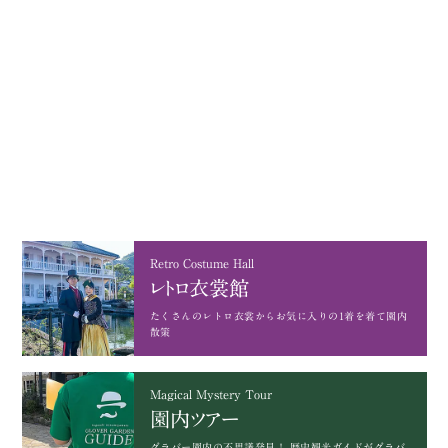
Retro Costume Hall
レトロ衣裳館
たくさんのレトロ衣裳から
お気に入りの1着を着て園内
散策
Magical Mystery Tour
園内ツアー
グラバー園内の不思議発見！
歴史観光ガイドがグラバ