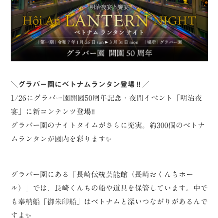
＼グラバー園にベトナムランタン登場‼／
1/26にグラバー園開園50周年記念・夜間イベント「明治夜
宴」に新コンテンツ登場‼
グラバー園のナイトタイムがさらに充実。約300個のベトナ
ムランタンが園内を彩ります✨
グラバー園にある「長崎伝統芸能館（長崎おくんちホー
ル）」では、長崎くんちの船や道具を保管しています。中で
も奉納船「御朱印船」はベトナムと深いつながりがあるんで
すよ✨