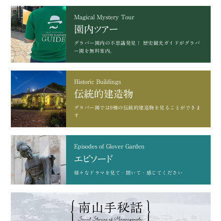
Magical Mystery Tour
園内ツアー
グラバー園内の不思議発見！
歴史観光ガイドがグラバ
ー園を無料案内。
Historic Buildings
伝統的建造物
グラバー園では9棟の
伝統的建造物を見ることができま
す
Episodes of Glover Garden
エピソード
様々なドラマを
見て・聞いて・感じてください