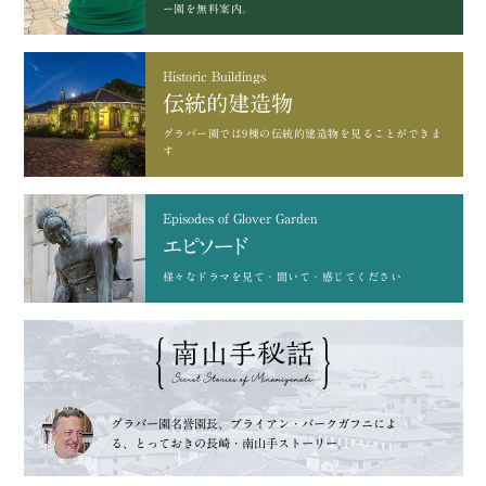
ー園を無料案内。
Historic Buildings
伝統的建造物
グラバー園では9棟の
伝統的建造物を見ることができま
す
Episodes of Glover Garden
エピソード
様々なドラマを
見て・聞いて・感じてください
グラバー園名誉園長、
ブライアン・バークガフニによ
る、
とっておきの長崎・南山手ストーリー。