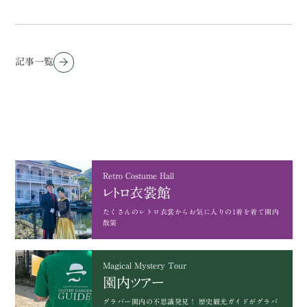
記事一覧
Retro Costume Hall
レトロ衣裳館
たくさんのレトロ衣裳から
お気に入りの1着を着て園内
散策
Magical Mystery Tour
園内ツアー
グラバー園内の不思議発見！
歴史観光ガイドがグラバ