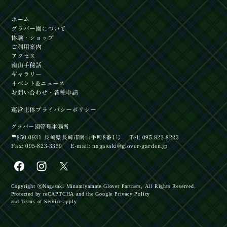
ホーム
グラバー園
について
体験
・ショップ
ご利用案内
アクセス
南山手秘話
ギャラリー
イベント
&ニュース
お問い合わせ
・各種申請
運営主体
プライバシーポリシー
グラバー園管理事務所
〒850-0931 長崎県長崎市南山手町8番1号
Tel: 095-822-8223
Fax: 095-823-3359
E-mail:
nagasaki@glover-garden.jp
【イベント】長崎居留地まつり2026開催！
Copyright ⓒ
Nagasaki Minamiyamate Glover Partners,
All Rights Reserved.
Protected by reCAPTCHA
and the Google
Privacy Policy
【イベント】8/16開催‼第3日曜日×長崎市民入園
and
Terms of Service
apply.
料無料デー
【お知らせ】長崎の魅力を詰め込んだカプセルトイ