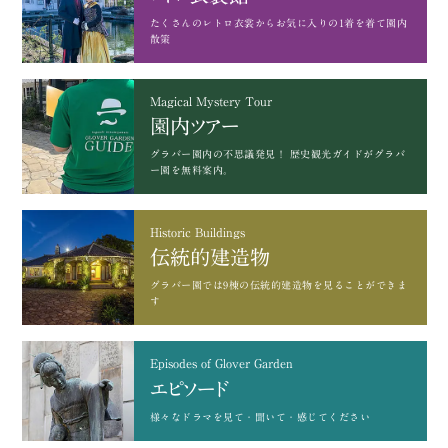
たくさんのレトロ衣裳から
お気に入りの1着を着て園内
散策
Magical Mystery Tour
園内ツアー
グラバー園内の不思議発見！
歴史観光ガイドがグラバ
ー園を無料案内。
Historic Buildings
伝統的建造物
グラバー園では9棟の
伝統的建造物を見ることができま
す
Episodes of Glover Garden
エピソード
様々なドラマを
見て・聞いて・感じてください